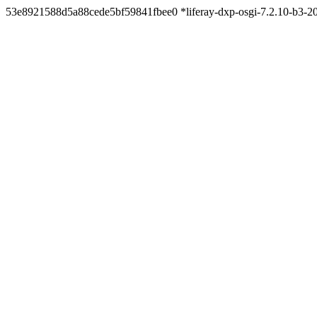
53e8921588d5a88cede5bf59841fbee0 *liferay-dxp-osgi-7.2.10-b3-2