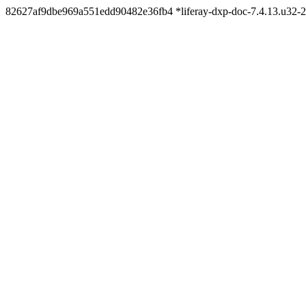
82627af9dbe969a551edd90482e36fb4 *liferay-dxp-doc-7.4.13.u32-